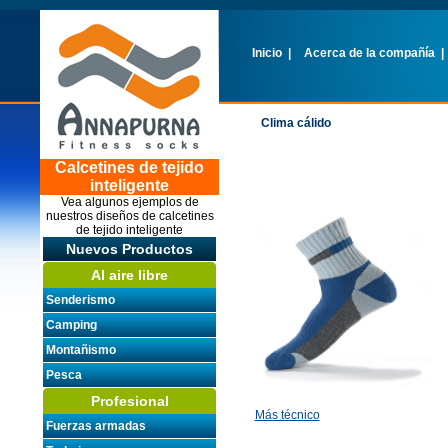
Inicio
|
Acerca de la compañía
|
Clima cálido
Calcetines de tejido in
Calcetines de tejido
inteligente
Vea algunos ejemplos de
nuestros diseños de calcetines
de tejido inteligente
Nuevos Productos
Al aire libre
Senderismo
Camping
Montañismo
Pesca
Profesional
Más técnico
Fuerzas armadas