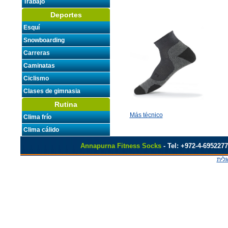
Trabajo
Calcetines de tejido in
Deportes
Esquí
Snowboarding
Carreras
Caminatas
Ciclismo
Clases de gimnasia
Rutina
Más técnico
Clima frío
Clima cálido
Annapurna
Fitness Socks
- Tel: +972-4-695227
גלית